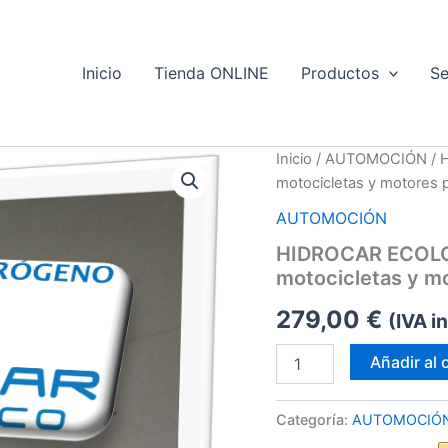
Inicio
Tienda ONLINE
Productos
Se
Inicio
/
AUTOMOCIÓN
/ 
motocicletas y motores
AUTOMOCIÓN
HIDROCAR ECOLO
motocicletas y m
279,00
€
(IVA in
HIDROCAR
Añadir al 
ECOLOGICO
AUTOMOCION
XS
Categoría:
AUTOMOCIÓ
BASIC