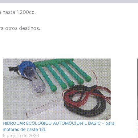
 hasta 1.200cc.
a otros destinos.
HIDROCAR ECOLOGICO AUTOMOCION L BASIC – para
motores de hasta 12L
6 de julio de 2026