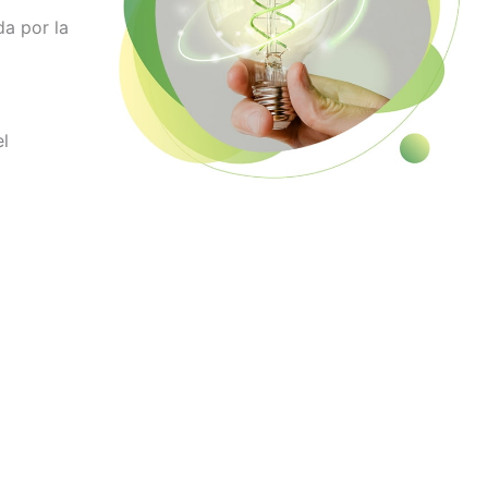
da por la
el